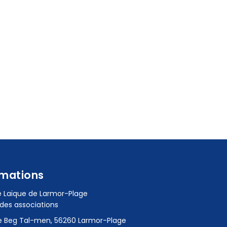
rmations
 Laïque de Larmor-Plage
des associations
e Beg Tal-men, 56260 Larmor-Plage