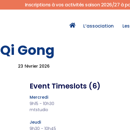
Inscriptions à vos activités saison 2026/27 à p
L’association
Les
Qi Gong
Author
Published
Published
on:
in:
23 février 2026
Event Timeslots (6)
Mercredi
9h15
-
10h30
mtstudio
Jeudi
9h30
-
10h45